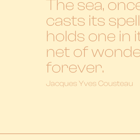
The sea, once
casts its spell
holds one in i
net of wond
forever.
Jacques Yves Cousteau