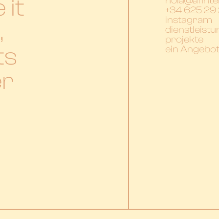
 it
hola@afinte
+34 625 29 
instagram
,
dienstleist
projekte
ts
ein Angebo
er