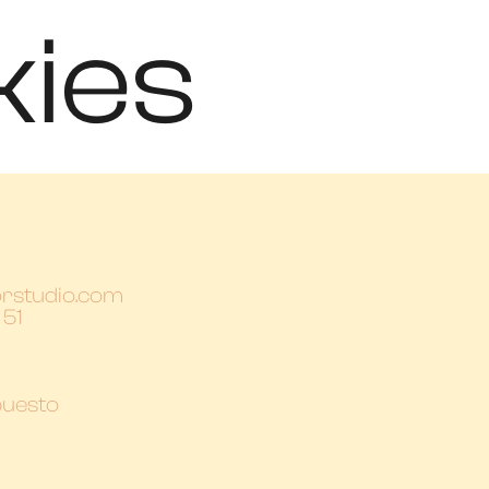
kies
orstudio.com
 51
puesto