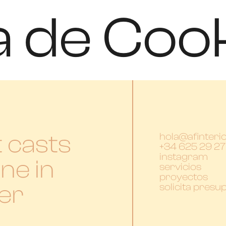
ca de Coo
t casts
hola@afinteri
+34 625 29 27
instagram
one in
servicios
proyectos
der
solicita presu