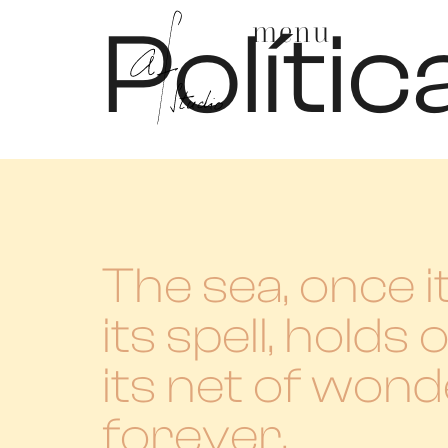
Políti
menu
The sea, once i
its spell, holds 
its net of won
forever.