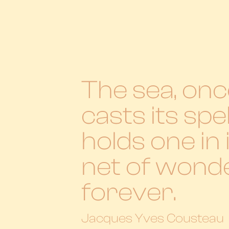
The sea, once
casts its spell
holds one in 
net of wond
forever.
Jacques Yves Cousteau