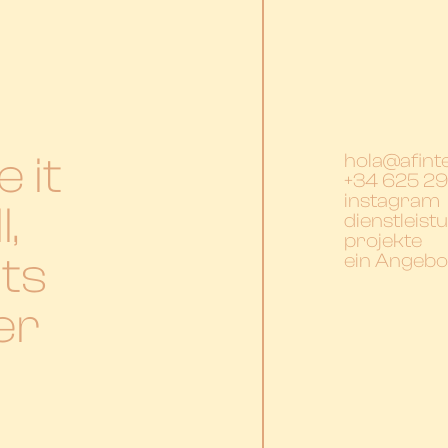
 it
hola@afint
+34 625 29
instagram
,
dienstleist
projekte
its
ein Angebo
er