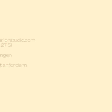
eriorstudio.com
 27 51
ungen
t anfordern