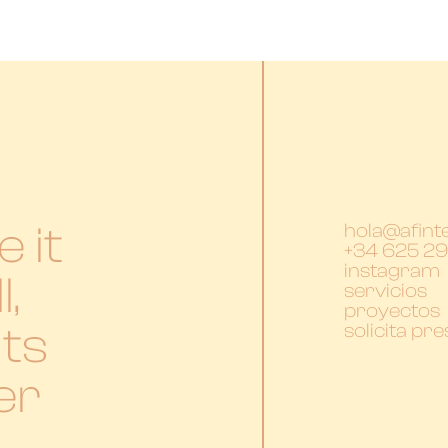
 it
hola@afint
+34 625 29
instagram
l,
servicios
proyectos
its
solicita pr
er