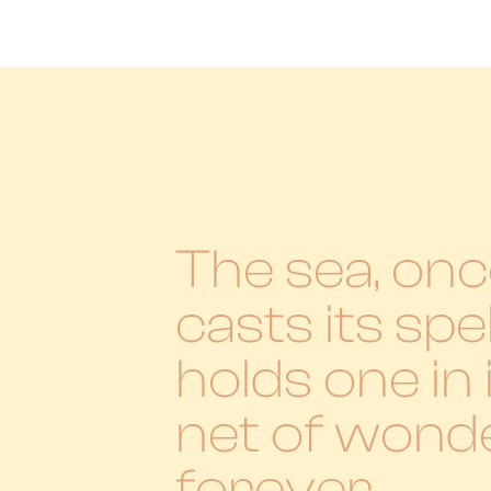
The sea, once
casts its spel
holds one in 
net of wond
forever.