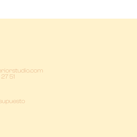
eriorstudio.com
 27 51
esupuesto